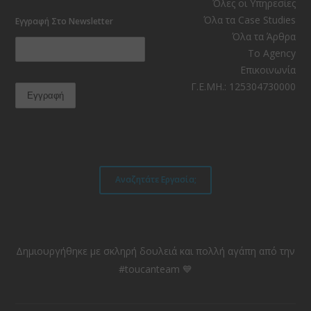
Facebook
Instagram
LinkedIn
YouTube
RSS
TikTok
Όλες οι Υπηρεσίες
Όλα τα Case Studies
Εγγραφή Στο Newsletter
Όλα τα Άρθρα
Το Agency
Επικοινωνία
Γ.Ε.ΜΗ.: 125304730000
Αναζητάτε Εργασία;
Δημιουργήθηκε με σκληρή δουλειά και πολλή αγάπη από την
#toucanteam 💙