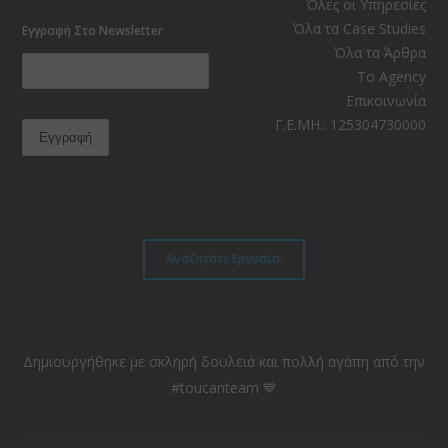
Facebook
Instagram
LinkedIn
YouTube
RSS
TikTok
Όλες οι Υπηρεσίες
Όλα τα Case Studies
Εγγραφή Στο Newsletter
Όλα τα Άρθρα
Το Agency
Επικοινωνία
Γ.Ε.ΜΗ.: 125304730000
Αναζητάτε Εργασία;
Δημιουργήθηκε με σκληρή δουλειά και πολλή αγάπη από την
#toucanteam 💙