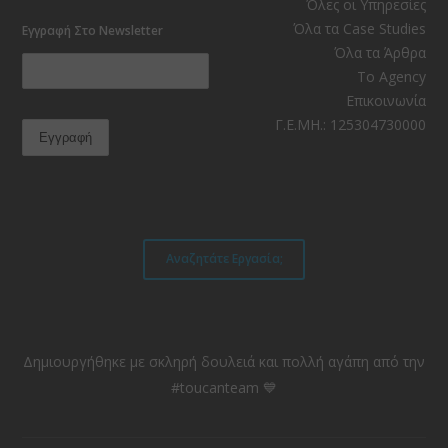
Facebook
Instagram
LinkedIn
YouTube
RSS
TikTok
Όλες οι Υπηρεσίες
Όλα τα Case Studies
Εγγραφή Στο Newsletter
Όλα τα Άρθρα
Το Agency
Επικοινωνία
Γ.Ε.ΜΗ.: 125304730000
Αναζητάτε Εργασία;
Δημιουργήθηκε με σκληρή δουλειά και πολλή αγάπη από την
#toucanteam 💙