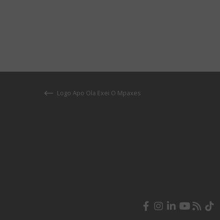
Logo Apo Ola Exei O Mpaxes
Facebook
Instagram
LinkedIn
YouTube
RSS
Ti