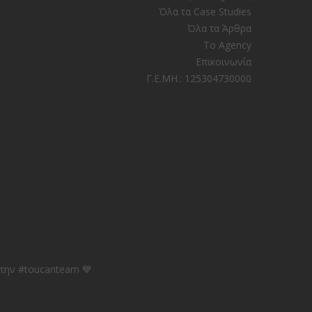
Όλα τα Case Studies
Όλα τα Άρθρα
Το Agency
Επικοινωνία
Γ.Ε.ΜΗ.: 125304730000
 την #toucanteam 💙