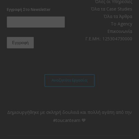
Facebook
Instagram
LinkedIn
YouTube
RSS
TikTok
Όλες οι Υπηρεσίες
Όλα τα Case Studies
Εγγραφή Στο Newsletter
Όλα τα Άρθρα
Το Agency
Επικοινωνία
Γ.Ε.ΜΗ.: 125304730000
Αναζητάτε Εργασία;
Δημιουργήθηκε με σκληρή δουλειά και πολλή αγάπη από την
#toucanteam 💙