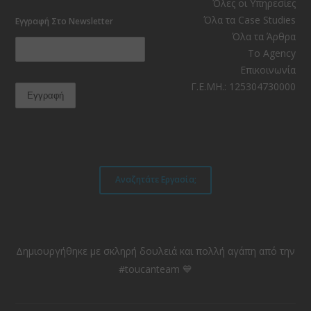
Facebook
Instagram
LinkedIn
YouTube
RSS
TikTok
Όλες οι Υπηρεσίες
Όλα τα Case Studies
Εγγραφή Στο Newsletter
Όλα τα Άρθρα
Το Agency
Επικοινωνία
Γ.Ε.ΜΗ.: 125304730000
Αναζητάτε Εργασία;
Δημιουργήθηκε με σκληρή δουλειά και πολλή αγάπη από την
#toucanteam 💙