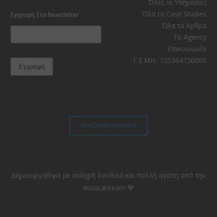
Facebook
Instagram
LinkedIn
YouTube
RSS
TikTok
Όλες οι Υπηρεσίες
Όλα τα Case Studies
Εγγραφή Στο Newsletter
Όλα τα Άρθρα
Το Agency
Επικοινωνία
Γ.Ε.ΜΗ.: 125304730000
Αναζητάτε Εργασία;
Δημιουργήθηκε με σκληρή δουλειά και πολλή αγάπη από την
#toucanteam 💙