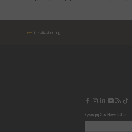
tospitakimou.gr
Facebook
Instagram
LinkedIn
YouTube
RSS
Ti
Εγγραφή Στο Newsletter