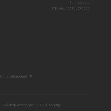
Επικοινωνία
Γ.Ε.ΜΗ.: 125304730000
 την #toucanteam 💙
Πολιτική Απορρήτου
|
Όροι Χρήσης